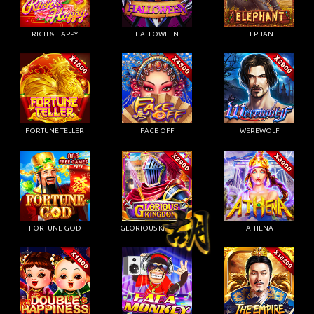
RICH & HAPPY
HALLOWEEN
ELEPHANT
FORTUNE TELLER
FACE OFF
WEREWOLF
FORTUNE GOD
GLORIOUS KINGDOM
ATHENA