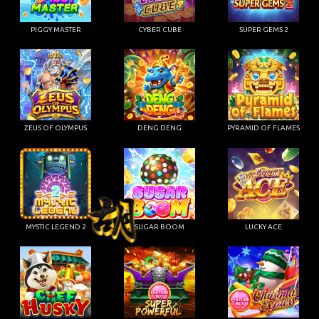
PIGGY MASTER
CYBER CUBE
SUPER GEMS 2
ZEUS OF OLYMPUS
DENG DENG
PYRAMID OF FLAMES
MYSTIC LEGEND 2
SUGAR BOOM
LUCKY ACE