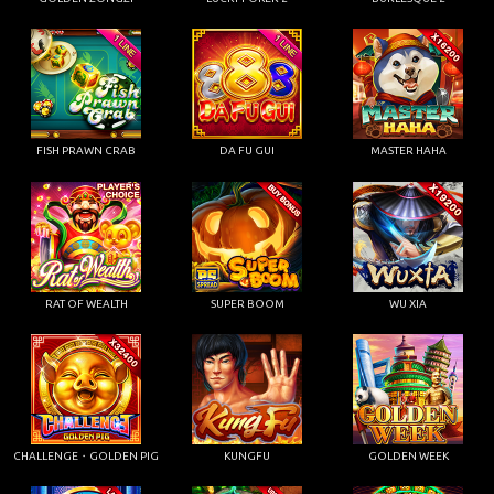
FISH PRAWN CRAB
DA FU GUI
MASTER HAHA
RAT OF WEALTH
SUPER BOOM
WU XIA
CHALLENGE・GOLDEN PIG
KUNGFU
GOLDEN WEEK