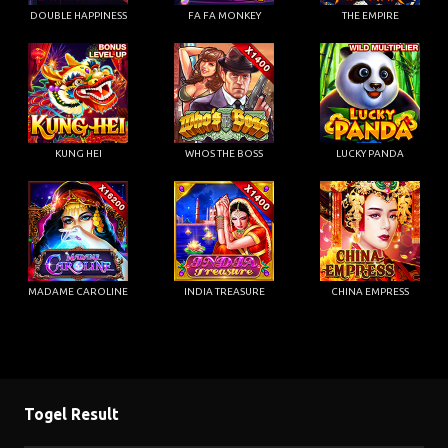
DOUBLE HAPPINESS
FA FA MONKEY
THE EMPIRE
KUNG HEI
WHOS THE BOSS
LUCKY PANDA
MADAME CAROLINE
INDIA TREASURE
CHINA EMPRESS
Togel Result