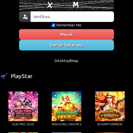
Remember Me
Masuk
Daftar Sekarang
Desktop
Wap
PlayStar
ELECTRIC ZEUS
MAHJONG ORIGIN 2
BOUNTY EXPRESS